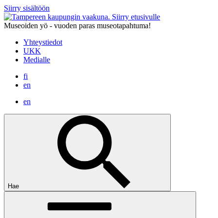
Siirry sisältöön
Siirry etusivulle
Museoiden yö - vuoden paras museotapahtuma!
Yhteystiedot
UKK
Medialle
fi
en
en
Hae