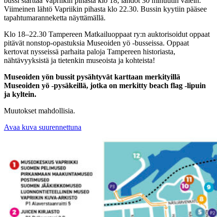
bussi starttaa Vapriikin pihasta klo 18, lähdöt 30 minuutin välein.
Viimeinen lähtö Vapriikin pihasta klo 22.30. Bussin kyytiin pääsee
tapahtumaranneketta näyttämällä.
Klo 18–22.30 Tampereen Matkailuoppaat ry:n auktorisoidut oppaat
pitävät nonstop-opastuksia Museoiden yö -busseissa. Oppaat
kertovat nysseissä parhaita paloja Tampereen historiasta,
nähtävyyksistä ja tietenkin museoista ja kohteista!
Museoiden yön bussit pysähtyvät karttaan merkityillä
Museoiden yö -pysäkeillä, jotka on merkitty beach flag -lipuin
ja kyltein.
Muutokset mahdollisia.
Avaa kuva suurennettuna