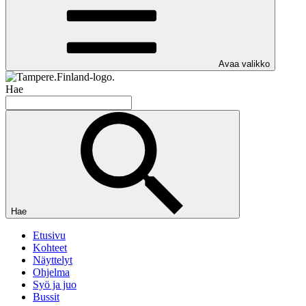
Avaa valikko
Hae
Hae
Etusivu
Kohteet
Näyttelyt
Ohjelma
Syö ja juo
Bussit