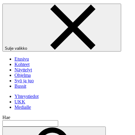
Sulje valikko
Etusivu
Kohteet
Näyttelyt
Ohjelma
Syö ja juo
Bussit
Yhteystiedot
UKK
Medialle
Hae