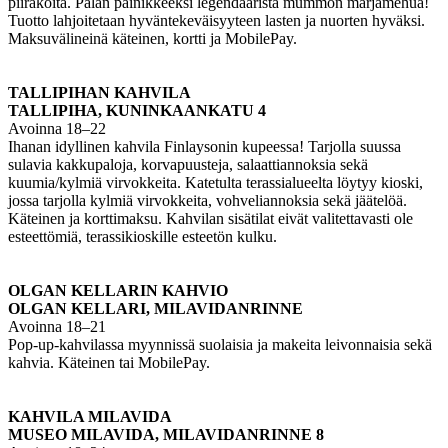
piirakoita. Palan painikkeeksi legendaarista mummon marjamehua!
Tuotto lahjoitetaan hyväntekeväisyyteen lasten ja nuorten hyväksi.
Maksuvälineinä käteinen, kortti ja MobilePay.
TALLIPIHAN KAHVILA
TALLIPIHA, KUNINKAANKATU 4
Avoinna 18–22
Ihanan idyllinen kahvila Finlaysonin kupeessa! Tarjolla suussa
sulavia kakkupaloja, korvapuusteja, salaattiannoksia sekä
kuumia/kylmiä virvokkeita. Katetulta terassialueelta löytyy kioski,
jossa tarjolla kylmiä virvokkeita, vohveliannoksia sekä jäätelöä.
Käteinen ja korttimaksu. Kahvilan sisätilat eivät valitettavasti ole
esteettömiä, terassikioskille esteetön kulku.
OLGAN KELLARIN KAHVIO
OLGAN KELLARI, MILAVIDANRINNE
Avoinna 18–21
Pop-up-kahvilassa myynnissä suolaisia ja makeita leivonnaisia sekä
kahvia. Käteinen tai MobilePay.
KAHVILA MILAVIDA
MUSEO MILAVIDA, MILAVIDANRINNE 8