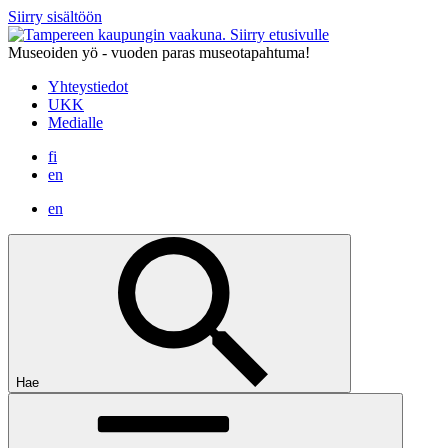
Siirry sisältöön
Siirry etusivulle
Museoiden yö - vuoden paras museotapahtuma!
Yhteystiedot
UKK
Medialle
fi
en
en
Hae