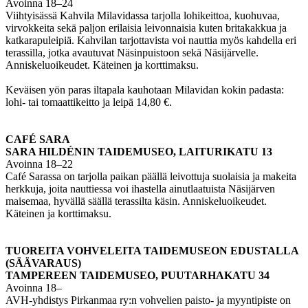
Avoinna 18–24
Viihtyisässä Kahvila Milavidassa tarjolla lohikeittoa, kuohuvaa,
virvokkeita sekä paljon erilaisia leivonnaisia kuten britakakkua ja
katkarapuleipiä. Kahvilan tarjottavista voi nauttia myös kahdella eri
terassilla, jotka avautuvat Näsinpuistoon sekä Näsijärvelle.
Anniskeluoikeudet. Käteinen ja korttimaksu.
Keväisen yön paras iltapala kauhotaan Milavidan kokin padasta:
lohi- tai tomaattikeitto ja leipä 14,80 €.
CAFÉ SARA
SARA HILDÉNIN TAIDEMUSEO, LAITURIKATU 13
Avoinna 18–22
Café Sarassa on tarjolla paikan päällä leivottuja suolaisia ja makeita
herkkuja, joita nauttiessa voi ihastella ainutlaatuista Näsijärven
maisemaa, hyvällä säällä terassilta käsin. Anniskeluoikeudet.
Käteinen ja korttimaksu.
TUOREITA VOHVELEITA TAIDEMUSEON EDUSTALLA
(SÄÄVARAUS)
TAMPEREEN TAIDEMUSEO, PUUTARHAKATU 34
Avoinna 18–
AVH-yhdistys Pirkanmaa ry:n vohvelien paisto- ja myyntipiste on