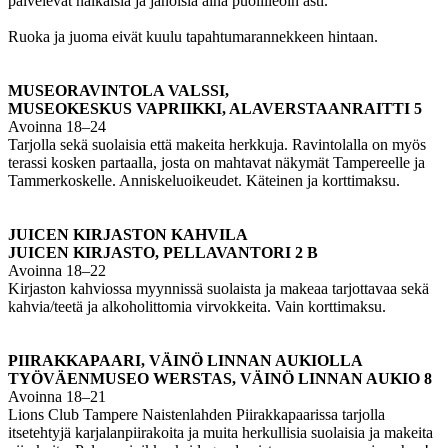
palvelevat nälkäisiä ja janoisia aina puolilleöin asti.
Ruoka ja juoma eivät kuulu tapahtumarannekkeen hintaan.
MUSEORAVINTOLA VALSSI,
MUSEOKESKUS VAPRIIKKI, ALAVERSTAANRAITTI 5
Avoinna 18–24
Tarjolla sekä suolaisia että makeita herkkuja. Ravintolalla on myös
terassi kosken partaalla, josta on mahtavat näkymät Tampereelle ja
Tammerkoskelle. Anniskeluoikeudet. Käteinen ja korttimaksu.
JUICEN KIRJASTON KAHVILA
JUICEN KIRJASTO, PELLAVANTORI 2 B
Avoinna 18–22
Kirjaston kahviossa myynnissä suolaista ja makeaa tarjottavaa sekä
kahvia/teetä ja alkoholittomia virvokkeita. Vain korttimaksu.
PIIRAKKAPAARI, VÄINÖ LINNAN AUKIOLLA
TYÖVÄENMUSEO WERSTAS, VÄINÖ LINNAN AUKIO 8
Avoinna 18–21
Lions Club Tampere Naistenlahden Piirakkapaarissa tarjolla
itsetehtyjä karjalanpiirakoita ja muita herkullisia suolaisia ja makeita