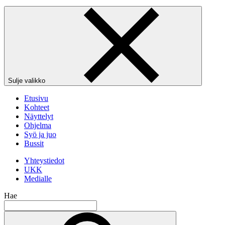
Sulje valikko
Etusivu
Kohteet
Näyttelyt
Ohjelma
Syö ja juo
Bussit
Yhteystiedot
UKK
Medialle
Hae