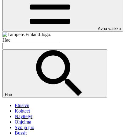
Avaa valikko
Hae
Hae
Etusivu
Kohteet
Näyttelyt
Ohjelma
Syö ja juo
Bussit