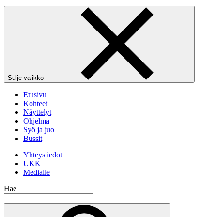
Sulje valikko
Etusivu
Kohteet
Näyttelyt
Ohjelma
Syö ja juo
Bussit
Yhteystiedot
UKK
Medialle
Hae