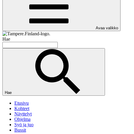
Avaa valikko
Hae
Hae
Etusivu
Kohteet
Näyttelyt
Ohjelma
Syö ja juo
Bussit