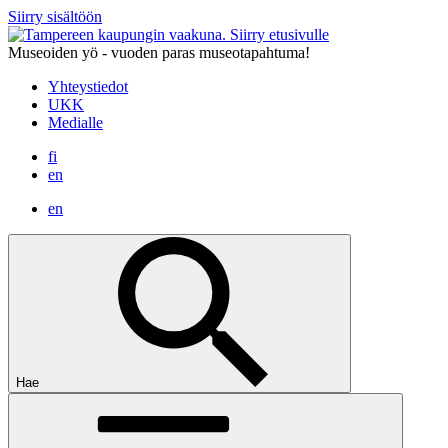
Siirry sisältöön
Siirry etusivulle
Museoiden yö - vuoden paras museotapahtuma!
Yhteystiedot
UKK
Medialle
fi
en
en
Hae