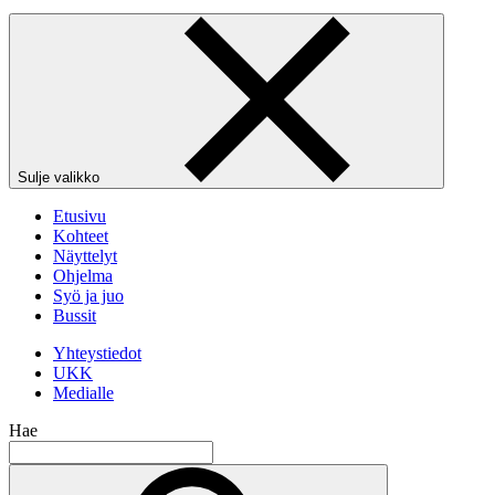
Sulje valikko
Etusivu
Kohteet
Näyttelyt
Ohjelma
Syö ja juo
Bussit
Yhteystiedot
UKK
Medialle
Hae