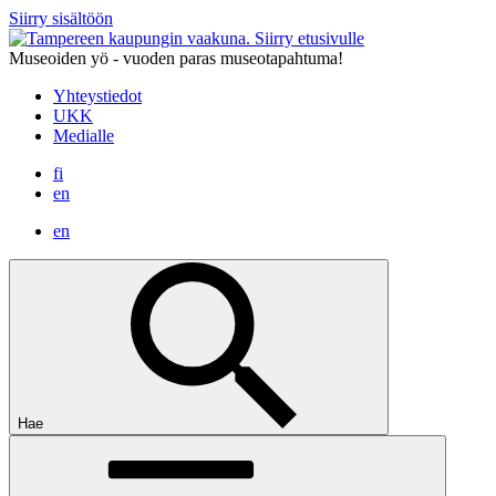
Siirry sisältöön
Siirry etusivulle
Museoiden yö - vuoden paras museotapahtuma!
Yhteystiedot
UKK
Medialle
fi
en
en
Hae