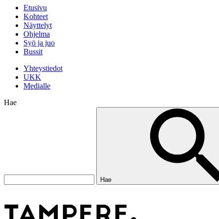
Etusivu
Kohteet
Näyttelyt
Ohjelma
Syö ja juo
Bussit
Yhteystiedot
UKK
Medialle
Hae
Hae