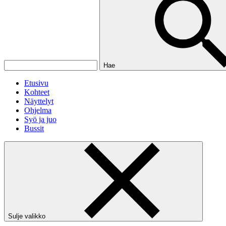
Hae
Etusivu
Kohteet
Näyttelyt
Ohjelma
Syö ja juo
Bussit
Sulje valikko