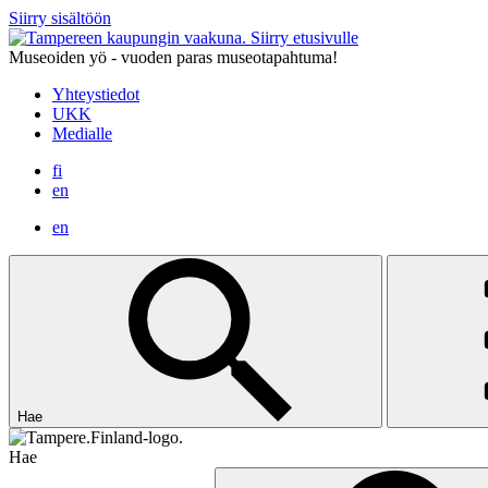
Siirry sisältöön
Siirry etusivulle
Museoiden yö - vuoden paras museotapahtuma!
Yhteystiedot
UKK
Medialle
fi
en
en
Hae
Hae