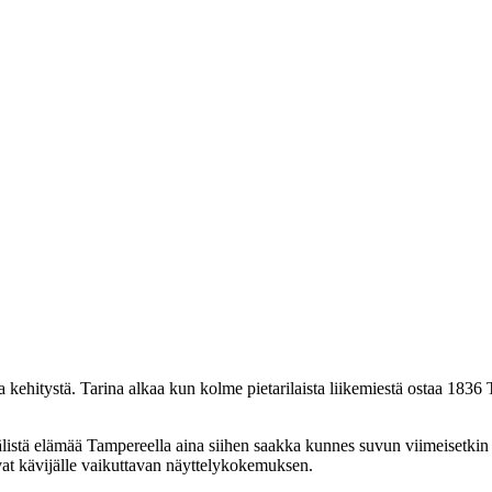
kehitystä. Tarina alkaa kun kolme pietarilaista liikemiestä ostaa 183
välistä elämää Tampereella aina siihen saakka kunnes suvun viimeisetk
avat kävijälle vaikuttavan näyttelykokemuksen.