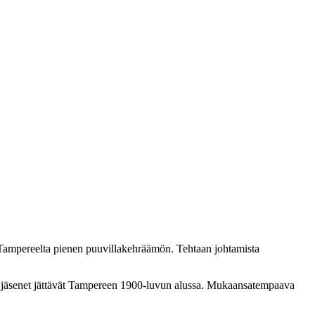
6 Tampereelta pienen puuvillakehräämön. Tehtaan johtamista
in jäsenet jättävät Tampereen 1900-luvun alussa. Mukaansatempaava