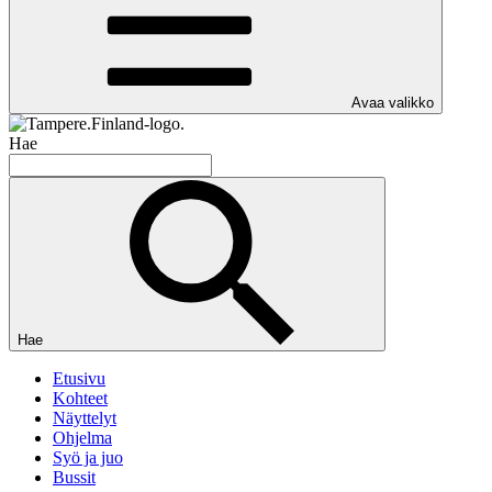
Avaa valikko
Hae
Hae
Etusivu
Kohteet
Näyttelyt
Ohjelma
Syö ja juo
Bussit