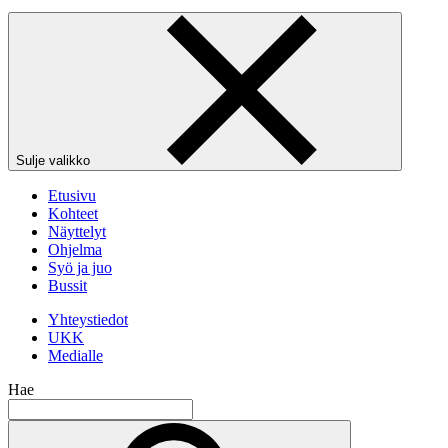
Sulje valikko
Etusivu
Kohteet
Näyttelyt
Ohjelma
Syö ja juo
Bussit
Yhteystiedot
UKK
Medialle
Hae