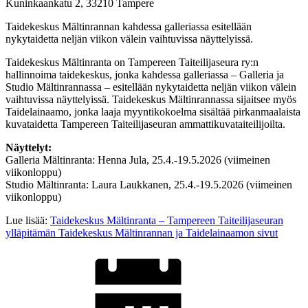
Kuninkaankatu 2, 33210 Tampere
Taidekeskus Mältinrannan kahdessa galleriassa esitellään
nykytaidetta neljän viikon välein vaihtuvissa näyttelyissä.
Taidekeskus Mältinranta on Tampereen Taiteilijaseura ry:n
hallinnoima taidekeskus, jonka kahdessa galleriassa – Galleria ja
Studio Mältinrannassa – esitellään nykytaidetta neljän viikon välein
vaihtuvissa näyttelyissä. Taidekeskus Mältinrannassa sijaitsee myös
Taidelainaamo, jonka laaja myyntikokoelma sisältää pirkanmaalaista
kuvataidetta Tampereen Taiteilijaseuran ammattikuvataiteilijoilta.
Näyttelyt:
Galleria Mältinranta: Henna Jula, 25.4.-19.5.2026 (viimeinen
viikonloppu)
Studio Mältinranta: Laura Laukkanen, 25.4.-19.5.2026 (viimeinen
viikonloppu)
Lue lisää:
Taidekeskus Mältinranta – Tampereen Taiteilijaseuran
ylläpitämän Taidekeskus Mältinrannan ja Taidelainaamon sivut