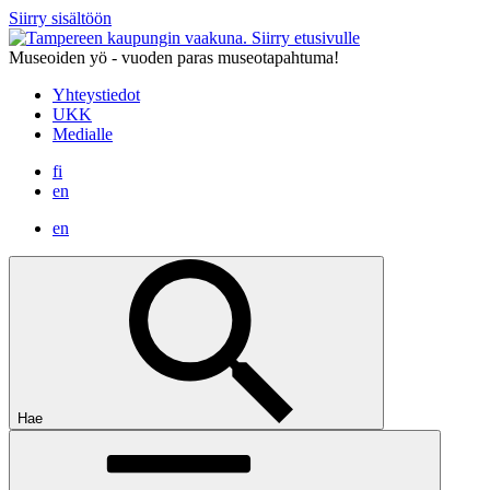
Siirry sisältöön
Siirry etusivulle
Museoiden yö - vuoden paras museotapahtuma!
Yhteystiedot
UKK
Medialle
fi
en
en
Hae