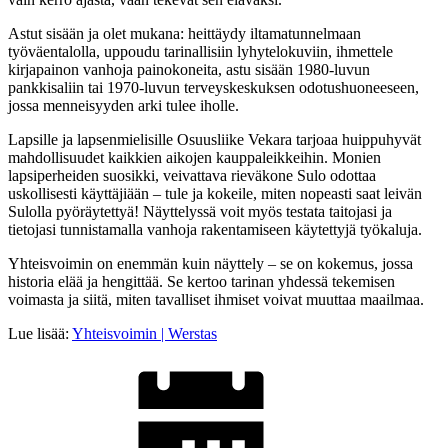
Astut sisään ja olet mukana: heittäydy iltamatunnelmaan
työväentalolla, uppoudu tarinallisiin lyhytelokuviin, ihmettele
kirjapainon vanhoja painokoneita, astu sisään 1980-luvun
pankkisaliin tai 1970-luvun terveyskeskuksen odotushuoneeseen,
jossa menneisyyden arki tulee iholle.
Lapsille ja lapsenmielisille Osuusliike Vekara tarjoaa huippuhyvät
mahdollisuudet kaikkien aikojen kauppaleikkeihin. Monien
lapsiperheiden suosikki, veivattava rieväkone Sulo odottaa
uskollisesti käyttäjiään – tule ja kokeile, miten nopeasti saat leivän
Sulolla pyöräytettyä! Näyttelyssä voit myös testata taitojasi ja
tietojasi tunnistamalla vanhoja rakentamiseen käytettyjä työkaluja.
Yhteisvoimin on enemmän kuin näyttely – se on kokemus, jossa
historia elää ja hengittää. Se kertoo tarinan yhdessä tekemisen
voimasta ja siitä, miten tavalliset ihmiset voivat muuttaa maailmaa.
Lue lisää:
Yhteisvoimin | Werstas