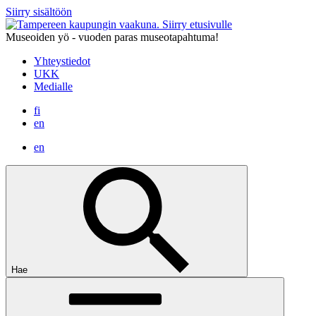
Siirry sisältöön
Siirry etusivulle
Museoiden yö - vuoden paras museotapahtuma!
Yhteystiedot
UKK
Medialle
fi
en
en
Hae