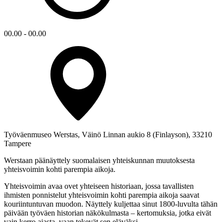
00.00 - 00.00
Työväenmuseo Werstas, Väinö Linnan aukio 8 (Finlayson), 33210
Tampere
Werstaan päänäyttely suomalaisen yhteiskunnan muutoksesta
yhteisvoimin kohti parempia aikoja.
Yhteisvoimin avaa ovet yhteiseen historiaan, jossa tavallisten
ihmisten ponnistelut yhteisvoimin kohti parempia aikoja saavat
kouriintuntuvan muodon. Näyttely kuljettaa sinut 1800-luvulta tähän
päivään työväen historian näkökulmasta – kertomuksia, jotka eivät
vain kerro ajasta, vaan tekevät sen eläväksi.