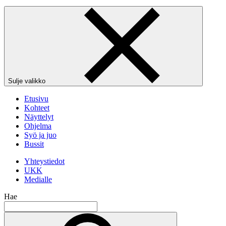
Sulje valikko
Etusivu
Kohteet
Näyttelyt
Ohjelma
Syö ja juo
Bussit
Yhteystiedot
UKK
Medialle
Hae