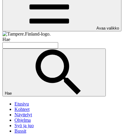
Avaa valikko
Hae
Hae
Etusivu
Kohteet
Näyttelyt
Ohjelma
Syö ja juo
Bussit