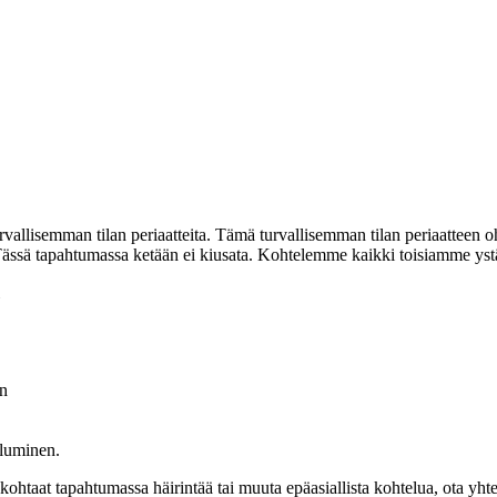
allisemman tilan periaatteita. Tämä turvallisemman tilan periaatteen o
Tässä tapahtumassa ketään ei kiusata. Kohtelemme kaikki toisiamme ystäväll
en
uluminen.
htaat tapahtumassa häirintää tai muuta epäasiallista kohtelua, ota yht