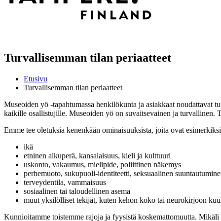
Turvallisemman tilan periaatteet
Etusivu
Turvallisemman tilan periaatteet
Museoiden yö -tapahtumassa henkilökunta ja asiakkaat noudattavat turv
kaikille osallistujille. Museoiden yö on suvaitsevainen ja turvallinen. 
Emme tee oletuksia kenenkään ominaisuuksista, joita ovat esimerkiksi
ikä
etninen alkuperä, kansalaisuus, kieli ja kulttuuri
uskonto, vakaumus, mielipide, poliittinen näkemys
perhemuoto, sukupuoli-identiteetti, seksuaalinen suuntautumin
terveydentila, vammaisuus
sosiaalinen tai taloudellinen asema
muut yksilölliset tekijät, kuten kehon koko tai neurokirjoon ku
Kunnioitamme toistemme rajoja ja fyysistä koskemattomuutta. Mikäli ko