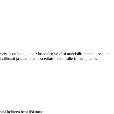
hjeistus on luotu, jotta Museoiden yö olisi mahdollisimman turvallinen
isesti ja annamme tilaa erilaisille ihmisille ja mielipiteille.
eyttä kohteen henkilökuntaan.