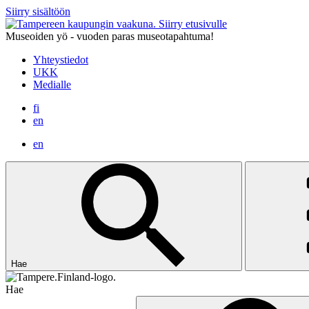
Siirry sisältöön
Siirry etusivulle
Museoiden yö - vuoden paras museotapahtuma!
Yhteystiedot
UKK
Medialle
fi
en
en
Hae
Hae