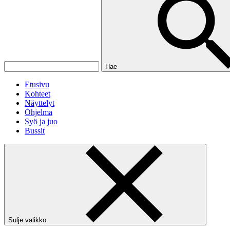
Hae
Etusivu
Kohteet
Näyttelyt
Ohjelma
Syö ja juo
Bussit
Sulje valikko