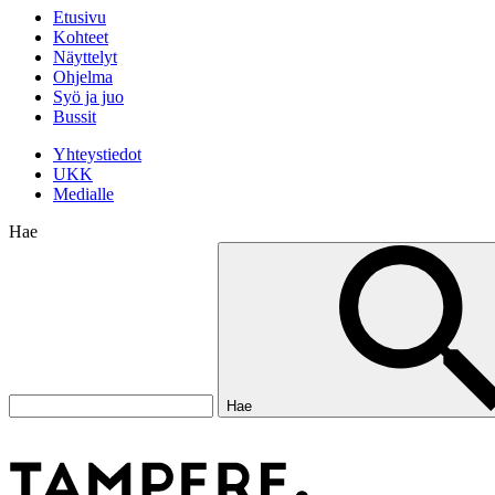
Etusivu
Kohteet
Näyttelyt
Ohjelma
Syö ja juo
Bussit
Yhteystiedot
UKK
Medialle
Hae
Hae